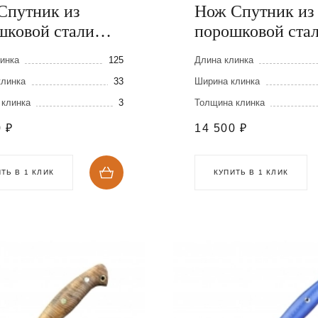
Спутник из
Нож Спутник из
шковой стали
порошковой ста
MagnaCut
Elmax
инка
125
Длина клинка
клинка
33
Ширина клинка
 клинка
3
Толщина клинка
0
₽
14 500
₽
ТЬ В 1 КЛИК
КУПИТЬ В 1 КЛИК