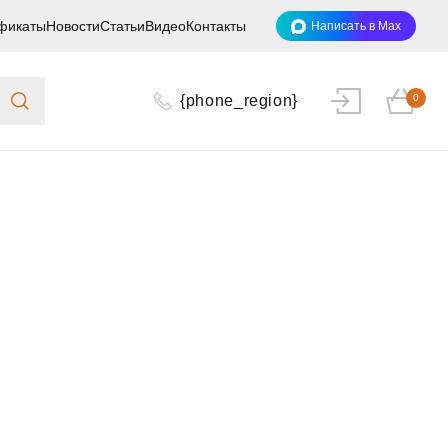
фикаты
Новости
Статьи
Видео
Контакты
Написать в Max
{phone_region}
0