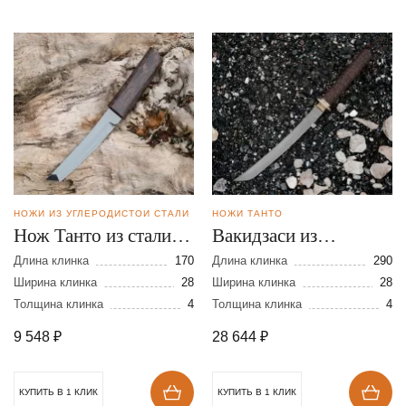
НОЖИ ИЗ УГЛЕРОДИСТОЙ СТАЛИ
НОЖИ ТАНТО
Нож Танто из стали
Вакидзаси из
У-10
булатной стали
Длина клинка
170
Длина клинка
290
Ширина клинка
28
Ширина клинка
28
Толщина клинка
4
Толщина клинка
4
9 548
₽
28 644
₽
КУПИТЬ В 1 КЛИК
КУПИТЬ В 1 КЛИК