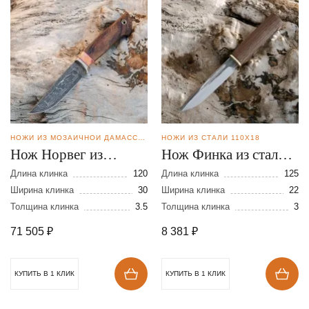
НОЖИ ИЗ МОЗАИЧНОЙ ДАМАССКОЙ СТАЛИ
НОЖИ ИЗ СТАЛИ 110Х18
Нож Норвег из
Нож Финка из стали
мозаичной дамасской
110Х18 Д/Н
Длина клинка
120
Длина клинка
125
стали
Ширина клинка
30
Ширина клинка
22
Толщина клинка
3.5
Толщина клинка
3
71 505
₽
8 381
₽
КУПИТЬ В 1 КЛИК
КУПИТЬ В 1 КЛИК