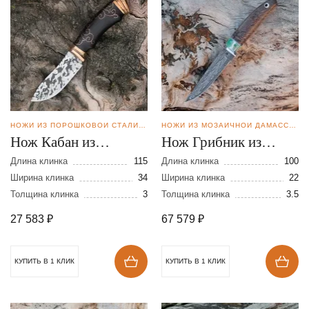
НОЖИ ИЗ ПОРОШКОВОЙ СТАЛИ BOHLER M398
НОЖИ ИЗ МОЗАИЧНОЙ ДАМАССКОЙ СТАЛИ
Нож Кабан из
Нож Грибник из
порошковой стали
мозаичной дамасской
Длина клинка
115
Длина клинка
100
М-398
Ширина клинка
34
стали
Ширина клинка
22
Толщина клинка
3
Толщина клинка
3.5
27 583
₽
67 579
₽
КУПИТЬ В 1 КЛИК
КУПИТЬ В 1 КЛИК