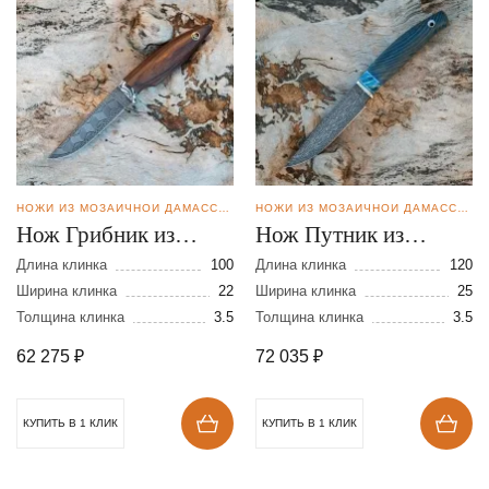
НОЖИ ИЗ МОЗАИЧНОЙ ДАМАССКОЙ СТАЛИ
НОЖИ ИЗ МОЗАИЧНОЙ ДАМАССКОЙ СТАЛИ
Нож Грибник из
Нож Путник из
мозаичной дамасской
мозаичной дамасской
Длина клинка
100
Длина клинка
120
стали
Ширина клинка
22
стали
Ширина клинка
25
Толщина клинка
3.5
Толщина клинка
3.5
62 275
₽
72 035
₽
КУПИТЬ В 1 КЛИК
КУПИТЬ В 1 КЛИК