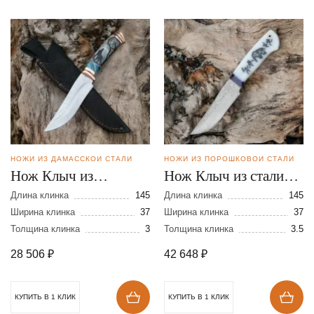
НОЖИ ИЗ ДАМАССКОЙ СТАЛИ
НОЖИ ИЗ ПОРОШКОВОЙ СТАЛИ
Нож Клыч из
Нож Клыч из стали
дамасской стали
Elmax в
Длина клинка
145
Длина клинка
145
Ширина клинка
37
нержавеющих
Ширина клинка
37
Толщина клинка
3
Толщина клинка
3.5
обкладках
28 506
₽
42 648
₽
КУПИТЬ В 1 КЛИК
КУПИТЬ В 1 КЛИК