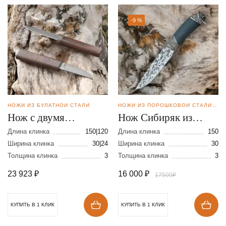
-9 %
НОЖИ ИЗ БУЛАТНОЙ СТАЛИ
НОЖИ ИЗ ПОРОШКОВОЙ СТАЛИ BOHLER M398
Нож с двумя
Нож Сибиряк из
клинками из булатной
порошковой стали
Длина клинка
150|120
Длина клинка
150
стали
Ширина клинка
30|24
М-398
Ширина клинка
30
Толщина клинка
3
Толщина клинка
3
23 923
₽
16 000
₽
17500₽
КУПИТЬ В 1 КЛИК
КУПИТЬ В 1 КЛИК