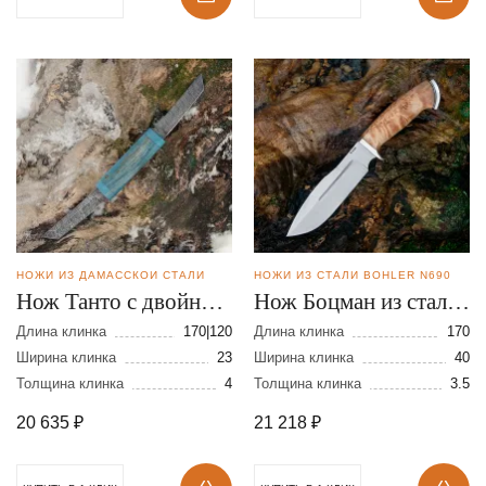
НОЖИ ИЗ ДАМАССКОЙ СТАЛИ
НОЖИ ИЗ СТАЛИ BOHLER N690
Нож Танто с двойным
Нож Боцман из стали
клинком из дамасской
N690
Длина клинка
170|120
Длина клинка
170
стали
Ширина клинка
23
Ширина клинка
40
Толщина клинка
4
Толщина клинка
3.5
20 635
₽
21 218
₽