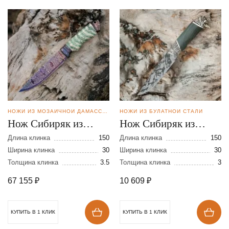
НОЖИ ИЗ МОЗАИЧНОЙ ДАМАССКОЙ СТАЛИ
НОЖИ ИЗ БУЛАТНОЙ СТАЛИ
Нож Сибиряк из
Нож Сибиряк из
мозаичной дамасской
булатной стали
Длина клинка
150
Длина клинка
150
стали
Ширина клинка
30
Ширина клинка
30
Толщина клинка
3.5
Толщина клинка
3
67 155
₽
10 609
₽
КУПИТЬ В 1 КЛИК
КУПИТЬ В 1 КЛИК