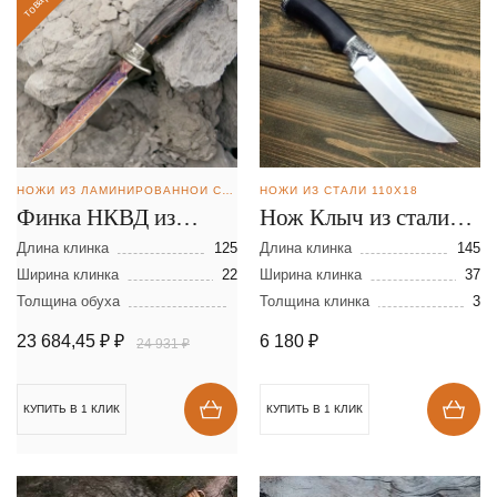
НОЖИ ИЗ ЛАМИНИРОВАННОЙ СТАЛИ
НОЖИ ИЗ СТАЛИ 110Х18
Финка НКВД из
Нож Клыч из стали
ламинированной
110Х18
Длина клинка
125
Длина клинка
145
стали
Ширина клинка
22
Ширина клинка
37
Толщина обуха
Толщина клинка
3
23 684,45 ₽
₽
6 180
₽
24 931 ₽
КУПИТЬ В 1 КЛИК
КУПИТЬ В 1 КЛИК