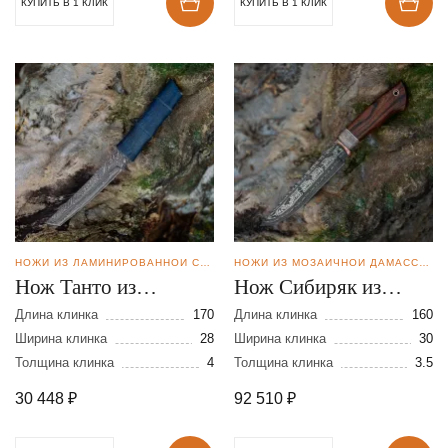
КУПИТЬ В 1 КЛИК
КУПИТЬ В 1 КЛИК
НОЖИ ИЗ ЛАМИНИРОВАННОЙ СТАЛИ
НОЖИ ИЗ МОЗАИЧНОЙ ДАМАССКОЙ СТАЛИ
Нож Танто из
Нож Сибиряк из
ламинированной
мозаичной дамасской
Длина клинка
170
Длина клинка
160
стали
Ширина клинка
28
стали
Ширина клинка
30
Толщина клинка
4
Толщина клинка
3.5
30 448
₽
92 510
₽