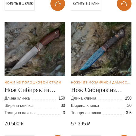
КУПИТЬ В 1 КЛИК
КУПИТЬ В 1 КЛИК
НОЖИ ИЗ ПОРОШКОВОЙ СТАЛИ
НОЖИ ИЗ МОЗАИЧНОЙ ДАМАССКОЙ СТАЛИ
Нож Сибиряк из
Нож Сибиряк из
стали S390 в
мозаичной дамасской
Длина клинка
150
Длина клинка
150
нержавеющих
Ширина клинка
30
стали
Ширина клинка
30
Толщина клинка
3
Толщина клинка
3.5
обкладках
70 500
₽
57 395
₽