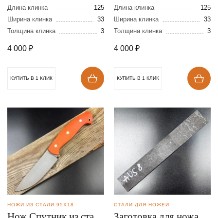
95Х18
95Х18
Длина клинка
125
Длина клинка
125
Ширина клинка
33
Ширина клинка
33
Толщина клинка
3
Толщина клинка
3
4 000
₽
4 000
₽
КУПИТЬ В 1 КЛИК
КУПИТЬ В 1 КЛИК
НОЖИ ИЗ СТАЛИ 95Х18
СТАЛИ ДЛЯ НОЖЕЙ
Нож Спутник из стали
Заготовка для ножа из