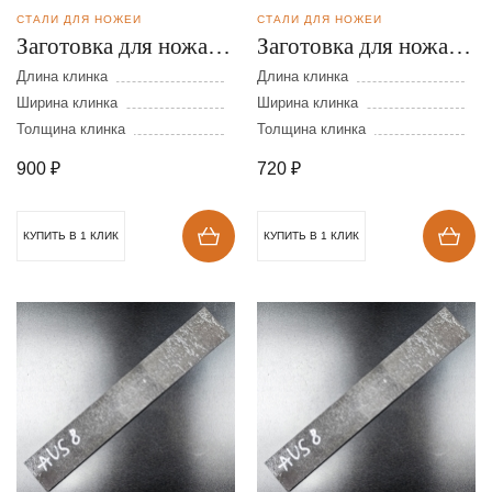
СТАЛИ ДЛЯ НОЖЕЙ
СТАЛИ ДЛЯ НОЖЕЙ
Заготовка для ножа из
Заготовка для ножа из
стали AUS-8 размеры:
стали AUS-8 размеры:
Длина клинка
Длина клинка
250х40х5 мм
Ширина клинка
200х40х5 мм
Ширина клинка
Толщина клинка
Толщина клинка
900
₽
720
₽
КУПИТЬ В 1 КЛИК
КУПИТЬ В 1 КЛИК