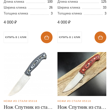
стали 95Х18
95Х18
Длина клинка
100
Длина клинка
125
Ширина клинка
26
Ширина клинка
33
Толщина клинка
3
Толщина клинка
3
4 000
₽
4 000
₽
КУПИТЬ В 1 КЛИК
КУПИТЬ В 1 КЛИК
НОЖИ ИЗ СТАЛИ 95Х18
НОЖИ ИЗ СТАЛИ 95Х18
Нож Спутник из стали
Нож Спутник из стали