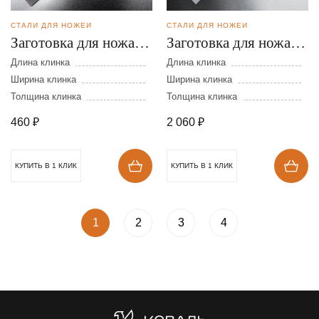
СТАЛИ ДЛЯ НОЖЕЙ
СТАЛИ ДЛЯ НОЖЕЙ
Заготовка для ножа из
Заготовка для ножа из
стали AUS-8 размеры:
стали VG-10 размеры:
Длина клинка
Длина клинка
200х40х2,5 мм
Ширина клинка
300х40х4 мм
Ширина клинка
Толщина клинка
Толщина клинка
460
₽
2 060
₽
КУПИТЬ В 1 КЛИК
КУПИТЬ В 1 КЛИК
1
2
3
4