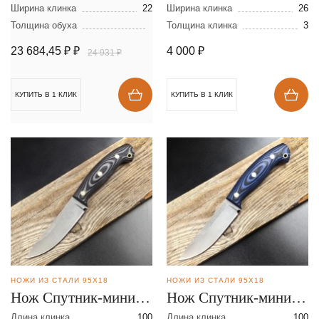
стали
Ширина клинка
22
Ширина клинка
26
Толщина обуха
Толщина клинка
3
23 684,45 ₽
₽
4 000
₽
24 931 ₽
КУПИТЬ В 1 КЛИК
КУПИТЬ В 1 КЛИК
НОЖИ ИЗ СТАЛИ 95Х18
НОЖИ ИЗ СТАЛИ 95Х18
Нож Спутник-мини из
Нож Спутник-мини из
стали 95Х18
стали 95Х18
Длина клинка
100
Длина клинка
100