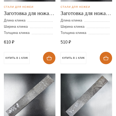
СТАЛИ ДЛЯ НОЖЕЙ
СТАЛИ ДЛЯ НОЖЕЙ
Заготовка для ножа из
Заготовка для ножа из
стали AUS-8 размеры:
стали AUS-8 размеры:
Длина клинка
Длина клинка
200х40х4 мм
Ширина клинка
200х40х3 мм
Ширина клинка
Толщина клинка
Толщина клинка
610
₽
510
₽
КУПИТЬ В 1 КЛИК
КУПИТЬ В 1 КЛИК