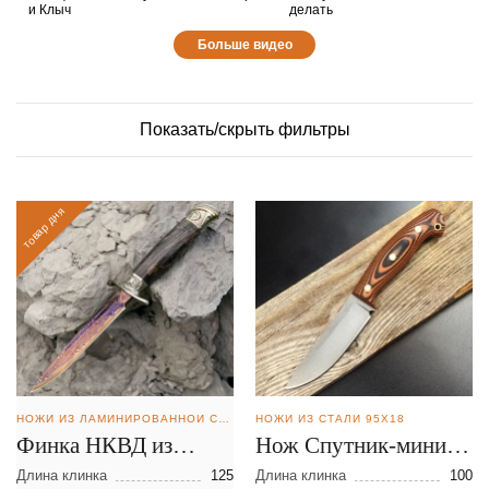
и Клыч
делать
Больше видео
Показать/скрыть фильтры
товар дня
НОЖИ ИЗ ЛАМИНИРОВАННОЙ СТАЛИ
НОЖИ ИЗ СТАЛИ 95Х18
Финка НКВД из
Нож Спутник-мини из
ламинированной
стали 95Х18
Длина клинка
125
Длина клинка
100