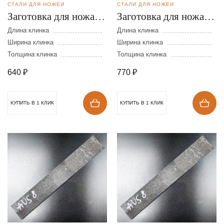
СТАЛИ ДЛЯ НОЖЕЙ
СТАЛИ ДЛЯ НОЖЕЙ
Заготовка для ножа из
Заготовка для ножа из
стали AUS-8 размеры:
стали AUS-8 размеры:
Длина клинка
Длина клинка
250х40х3 мм
Ширина клинка
250х40х4 мм
Ширина клинка
Толщина клинка
Толщина клинка
640
₽
770
₽
КУПИТЬ В 1 КЛИК
КУПИТЬ В 1 КЛИК