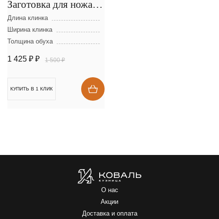
Заготовка для ножа из
стали D-2 размеры:
Длина клинка
300х40х2,5 мм
Ширина клинка
Толщина обуха
1 425 ₽
₽
1 500 ₽
КУПИТЬ В 1 КЛИК
О нас
Акции
Доставка и оплата