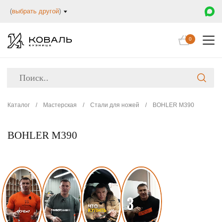
(
выбрать другой
)
0
Каталог
/
Мастерская
/
Стали для ножей
/
BOHLER M390
BOHLER M390