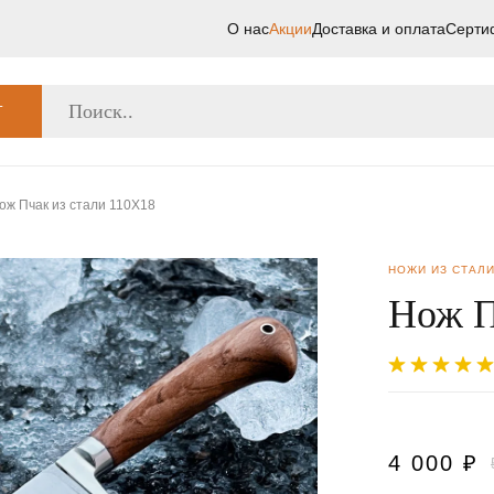
О нас
Акции
Доставка и оплата
Серти
Г
ож Пчак из стали 110Х18
НОЖИ ИЗ СТАЛИ
Нож П
4 000
₽