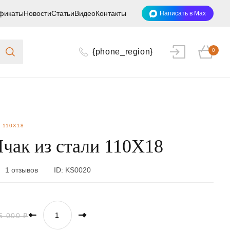
фикаты
Новости
Статьи
Видео
Контакты
Написать в Max
{phone_region}
0
 110Х18
чак из стали 110Х18
1 отзывов
ID:
KS0020
5 000 ₽