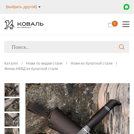
(
выбрать другой
)
0
Каталог
/
Ножи по видам стали
/
Ножи из булатной стали
/
Финка НКВД из булатной стали